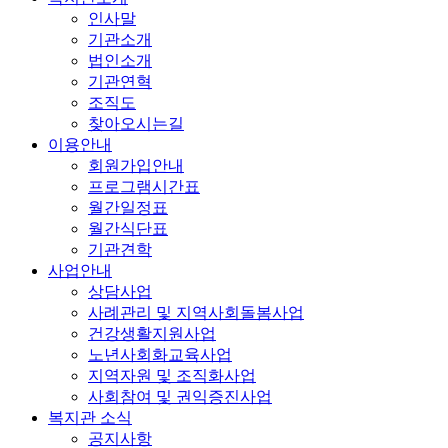
인사말
기관소개
법인소개
기관연혁
조직도
찾아오시는길
이용안내
회원가입안내
프로그램시간표
월간일정표
월간식단표
기관견학
사업안내
상담사업
사례관리 및 지역사회돌봄사업
건강생활지원사업
노년사회화교육사업
지역자원 및 조직화사업
사회참여 및 권익증진사업
복지관 소식
공지사항