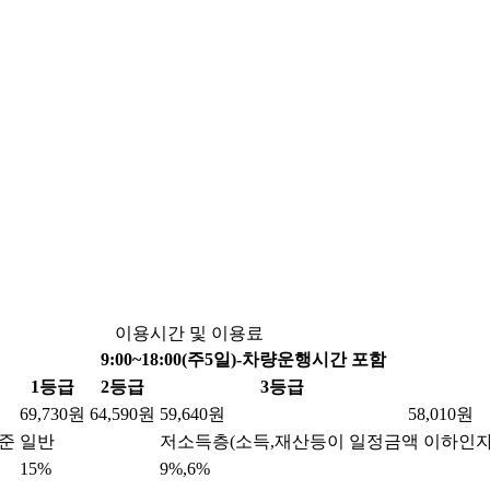
이용시간 및 이용료
9:00~18:00(주5일)-차량운행시간 포함
1등급
2등급
3등급
69,730원
64,590원
59,640원
58,010원
준
일반
저소득층(소득,재산등이 일정금액 이하인자
15%
9%,6%