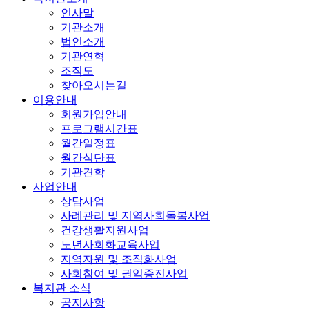
인사말
기관소개
법인소개
기관연혁
조직도
찾아오시는길
이용안내
회원가입안내
프로그램시간표
월간일정표
월간식단표
기관견학
사업안내
상담사업
사례관리 및 지역사회돌봄사업
건강생활지원사업
노년사회화교육사업
지역자원 및 조직화사업
사회참여 및 권익증진사업
복지관 소식
공지사항