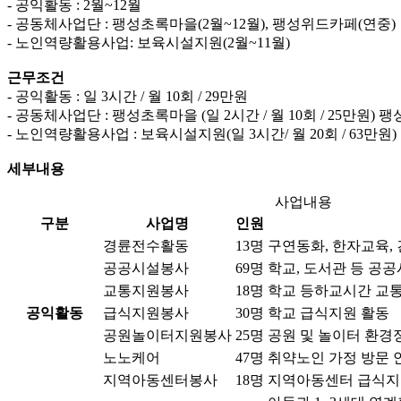
- 공익활동 : 2월~12월
- 공동체사업단 : 팽성초록마을(2월~12월), 팽성위드카페(연중)
- 노인역량활용사업: 보육시설지원(2월~11월)
근무조건
- 공익활동 : 일 3시간 / 월 10회 / 29만원
- 공동체사업단 : 팽성초록마을 (일 2시간 / 월 10회 / 25만원) 팽성
- 노인역량활용사업 : 보육시설지원(일 3시간/ 월 20회 / 63만원)
세부내용
사업내용
구분
사업명
인원
경륜전수활동
13명
구연동화, 한자교육,
공공시설봉사
69명
학교, 도서관 등 공
교통지원봉사
18명
학교 등하교시간 교
공익활동
급식지원봉사
30명
학교 급식지원 활동
공원놀이터지원봉사
25명
공원 및 놀이터 환경
노노케어
47명
취약노인 가정 방문 
지역아동센터봉사
18명
지역아동센터 급식지