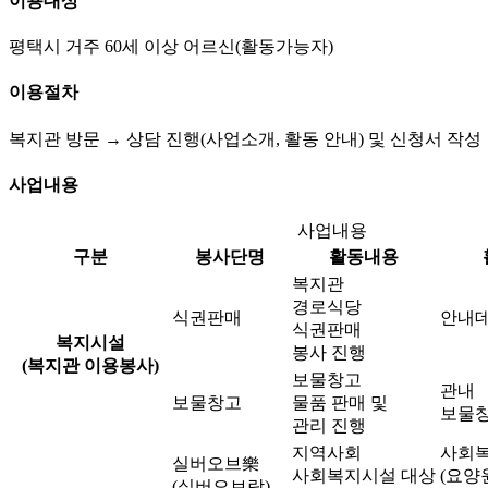
이용대상
평택시 거주 60세 이상 어르신(활동가능자)
이용절차
복지관 방문 → 상담 진행(사업소개, 활동 안내) 및 신청서 작
사업내용
사업내용
구분
봉사단명
활동내용
복지관
경로식당
식권판매
안내
식권판매
복지시설
봉사 진행
(복지관 이용봉사)
보물창고
관내
보물창고
물품 판매 및
보물
관리 진행
지역사회
사회
실버오브樂
사회복지시설 대상
(요양
(실버오브락)