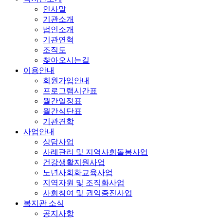
인사말
기관소개
법인소개
기관연혁
조직도
찾아오시는길
이용안내
회원가입안내
프로그램시간표
월간일정표
월간식단표
기관견학
사업안내
상담사업
사례관리 및 지역사회돌봄사업
건강생활지원사업
노년사회화교육사업
지역자원 및 조직화사업
사회참여 및 권익증진사업
복지관 소식
공지사항