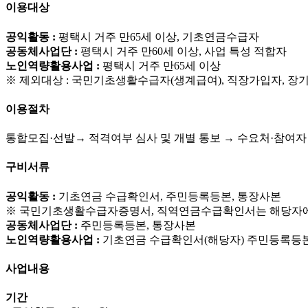
이용대상
공익활동 :
평택시 거주 만65세 이상, 기초연금수급자
공동체사업단 :
평택시 거주 만60세 이상, 사업 특성 적합자
노인역량활용사업 :
평택시 거주 만65세 이상
※ 제외대상 : 국민기초생활수급자(생계급여), 직장가입자, 장
이용절차
통합모집·선발→ 적격여부 심사 및 개별 통보 → 수요처·참여자
구비서류
공익활동 :
기초연금 수급확인서, 주민등록등본, 통장사본
※ 국민기초생활수급자증명서, 직역연금수급확인서는 해당자에
공동체사업단 :
주민등록등본, 통장사본
노인역량활용사업 :
기초연금 수급확인서(해당자) 주민등록등본
사업내용
기간