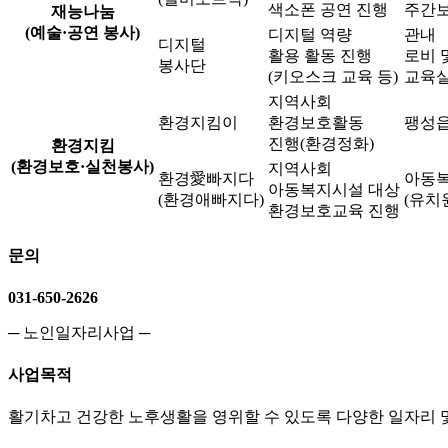
색소폰 공연 진행
주간보
재능나눔
(예술·공연 봉사)
디지털 역량
관내
디지털
활용 활동 진행
로비 
봉사단
(키오스크 교육 등)
교육
지역사회
환경지킴이
환경보호활동
팽성읍
진행(환경정화)
환경지킴
(환경보호·실천봉사)
지역사회
환경愛빠지다
아동
아동복지시설 대상
(환경애빠지다)
(유치
환경보호교육 진행
문의
031-650-2626
─ 노인일자리사업 ─
사업목적
활기차고 건강한 노후생활을 영위할 수 있도록 다양한 일자리 