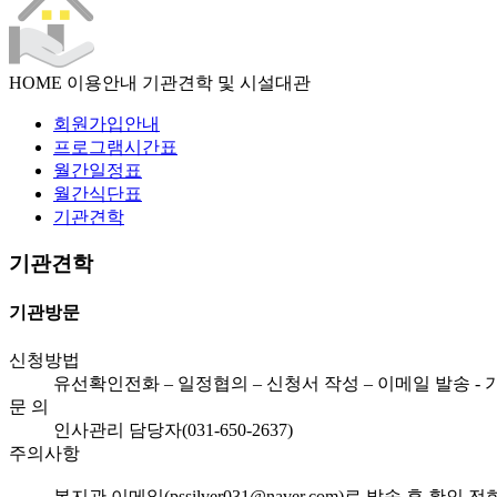
HOME
이용안내
기관견학 및 시설대관
회원가입안내
프로그램시간표
월간일정표
월간식단표
기관견학
기관견학
기관방문
신청방법
유선확인전화 – 일정협의 – 신청서 작성 – 이메일 발송 -
문 의
인사관리 담당자(031-650-2637)
주의사항
복지관 이메일(pssilver031@naver.com)로 발송 후 확인 