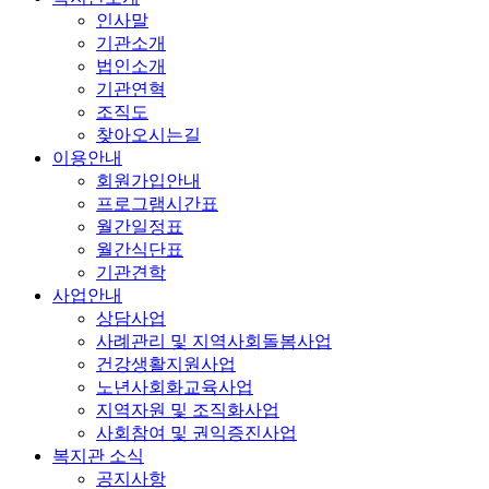
인사말
기관소개
법인소개
기관연혁
조직도
찾아오시는길
이용안내
회원가입안내
프로그램시간표
월간일정표
월간식단표
기관견학
사업안내
상담사업
사례관리 및 지역사회돌봄사업
건강생활지원사업
노년사회화교육사업
지역자원 및 조직화사업
사회참여 및 권익증진사업
복지관 소식
공지사항